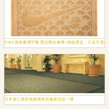
NIKE迎春豪禮罕曝 限定聯名麻將+地毯禮盒，只送不賣
日本進口麗彩地毯價格與廠家信息一覽