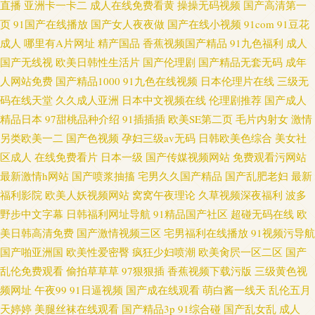
直播
亚洲卡一卡二
成人在线免费看黄
操操无码视频
国产高清第一
页
91国产在线播放
国产女人夜夜做
国产在线小视频
91com
91豆花
成人
哪里有A片网址
精产国品
香蕉视频国产精品
91九色福利
成人
国产无线视
欧美日韩性生活片
国产伦理剧
国产精品无套无码
成年
人网站免费
国产精品1000
91九色在线视频
日本伦理片在线
三级无
码在线天堂
久久成人亚洲
日本中文视频在线
伦理剧推荐
国产成人
精品日本
97甜桃品种介绍
91插插插
欧美SE第二页
毛片内射女
激情
另类欧美一二
国产色视频
孕妇三级av无码
日韩欧美色综合
美女社
区成人
在线免费看片
日本一级
国产传媒视频网站
免费观看污网站
最新激情h网站
国产喷浆抽搐
宅男久久国产精品
国产乱肥老妇
最新
福利影院
欧美人妖视频网站
窝窝午夜理论
久草视频深夜福利
波多
野步中文字幕
日韩福利网址导航
91精品国产社区
超碰无码在线
欧
美日韩高清免费
国产激情视频三区
宅男福利在线播放
91视频污导航
国产啪亚洲国
欧美性爱密臀
疯狂少妇喷潮
欧美肏屄一区二区
国产
乱伦免费观看
偷拍草草草
97狠狠插
香蕉视频下载污版
三级黄色视
频网址
午夜99
91日逼视频
国产成在线观看
萌白酱一线天
乱伦五月
天婷婷
美腿丝袜在线观看
国产精品3p
91综合碰
国产乱女乱
成人