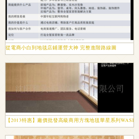
從電商小白到地毯店鋪運營大神 完整進階路線圖
【2013特惠】廠價批發高級商用方塊地毯華星系列WASIN