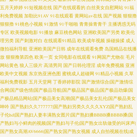
五月天婷婷
91短视频在线
国产在线观看的
白丝美女自慰网站
91福
利免费视频
加勒比91AV
91在线观看
黄网站av在线
国产视频
狠狠擼
狠狠擼
91桃色小视频
91激情
91干啪啪
青青操青青干
主播诱惑无码
专区
欧美视频电影
91播放
麻豆桃色网站
亚洲欧美国产另类
欧美伦
理另类
国产刺激对白
在线观看91精品
欧美成年视频
操碰操揉
成人
微拍福利导航
亚洲欧美国产日韩
成年在线观看免费
岛国精品在线播
放
狠狠撸第四色
欧美一页
女同电影在线观看
91网国产尤物在
毛片
网站黄色
狼人三级片
高清男同
国产日韩伦理淫
成年免费视频
亚洲
欧美中文视频
东京热亚洲色图
蜜桃成人超碰网
91精品小视频
久草
福利免费视影
五月天堂网
丁香婷婷影院
国产激情综合|国产激情综
合网|国产级色情|国产极品导航|国产极品国产极品|国产极品劲爆|国
产极品精品网站|国产极品美女高潮|国产极品美女乱伦|国产极品美女
呻吟
国产熟妇久久777777|国产熟妇另类久久久久XYZ|国产熟妇乱
子伦hd|国产熟妇人妻丰满熟女图片|国产熟妇搡BBBB搡BBBB搡|国
产熟妇与小鲜肉的视频|国产熟妇与子伦|国产熟女出轨做受的叫床声|
国产熟女高潮AV6666|国产熟女国产熟女视频
成人自拍视频在线|成