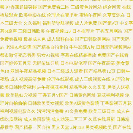
频
97香蕉超级碰碰
国产免费看二区
三级黄色片网站
综合网黄
在线
播放观看
欧美电影在线
伦理片在哪里看
蜜桃午夜网
久草资源在
日
本三级大全
久久福利
福利所导航视频
成人片免费
国产第9页
中文字
幕bt原声
三级日韩欧美
午夜视频123
日本推理片
丁香五月网站
国产
免费看视频
极品成人色
成人黑料自拍
国产日韩欧美网站
国产无码
av
老湿A片影院
国产精品自拍偷拍
牛牛影院A片
日韩无码视频网站
都市激情变态另类
男女91视频
字幕在线精品播放
免费国产在线看
国产婷婷五月天
无码传媒导航
日本电影伦理
国产午夜高清
美女黄
色18
亚洲午夜精品视频
日本三级成人观看
国产精品第12页
日韩午
夜场
成人视频高清免费
伦理在线影视
成人三级视频在线
91理论片
欧美日韩性爱福利
av午夜探花福利
精品毛片
久久叉叉
另类人妖视
频
欧美熟妇穴视频
丁香五月V国产
日韩黄色网址
豆花福利视频
轮
理片自拍偷拍
日韩欧美美女视频
欧美A级黄色影院
丁香影视五月花
福利视频电影久久
污污污污免费
91金典免费
欧美三级日本
成人在
线吃瓜网站
成人岛国影院
成人动漫二区三区
久草在线最新
日韩精
品推荐
国产精品一区自拍
男人天堂
a片123
另类视频欧美
国产在线