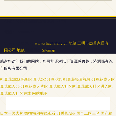
地址：將樂縣古鏞鎮府前東路3-37號
電話：1508008**
Copyright © 2026
www.chachafang.cn
地毯
三明市杰普家居有
限公司
地毯
版權所有
Sitemap
感谢您访问我们的网站，您可能还对以下资源感兴趣：济源噶占汽
车服务有限公司
91豆花2025最新|91豆花CC|91豆花Tv|91豆花操逼视频|91豆花成人|91
豆花成人99|91豆花成人片|91豆花成人社区|91豆花成人社区进入|91
豆花成人社区在线
网站地图
欧美男女性生活 国产剧情陈可心 午夜黄色三级 91在线色情电影 白丝美女后
日本一级大片
微拍福利在线观看
91香蕉APP
国产二区三区
国产精