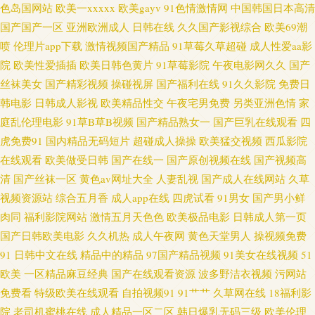
色岛国网站
欧美一xxxxx
欧美gayv
91色情激情网
中国韩国日本高清
国产国产一区
亚洲欧洲成人
日韩在线
久久国产影视综合
欧美69潮
床黄色 少妇久久5151 欧美人妻干K 四虎AⅤ 伊人成人成人网站 91视频网站在
喷
伦理片app下载
激情视频国产精品
91草莓久草超碰
成人性爱aa影
线 超碰色婷婷 海角社区国产精伦 久久肏你 欧美成人三级 人妖丝袜脚 五月天
院
欧美性爱插插
欧美日韩色黄片
91草莓影院
午夜电影网久久
国产
丝袜美女
国产精彩视频
操碰视屏
国产福利在线
91久久影院
免费日
黄色网 91次元官网首页 99超碰碰 岛国肏逼在线 国产精品丝袜 亚洲欧洲另类
韩电影
日韩成人影视
欧美精品性交
午夜宅男免费
另类亚洲色情
家
庭乱伦理电影
91草B草B视频
国产精品熟女一
国产巨乳在线观看
四
97资源色 高清播放一区二区 久久蔴豆制片图 日韩激情网址 伊人久久综合精
虎免费91
国内精品无码短片
超碰成人操操
欧美猛交视频
西瓜影院
在线观看
欧美做受日韩
国产在线一
国产原创视频在线
国产视频高
品 精东A级 99资源超碰 韩国三级入口 欧美色网69 91性爱电影 精品三级网站
清
国产丝袜一区
黄色av网址大全
人妻乱视
国产成人在线网站
久草
视频资源站
综合五月香
成人app在线
四虎试看
91男女
国产男小鲜
日韩人妖 欧美性爱bb 岛国大片网站 深夜影院在线观看 99热这里只 国产91视
肉同
福利影院网站
激情五月天色色
欧美极品电影
日韩成人第一页
国产日韩欧美电影
久久机热
成人午夜网
黄色天堂男人
操视频免费
频 久久玖玖视 日韩情侣av 韩国福利电影院 人妖另类区 91大香蕉伊人 A片网
91
日韩中文在线
精品中的精品
97国产精品视频
91美女在线视频
51
欧美
一区精品麻豆经典
国产在线观看资源
波多野洁衣视频
污网站
站网址 伊人成人社区 人妻性交影院 AVA在线 www传媒探花 avtt自拍网 久久
免费看
特级欧美在线观看
自拍视频91
91艹艹
久草网在线
18福利影
国产网址 色色干新网 中日韩欧美色图 www人人干97 精品一二一日韩 人妻香
院
老司机蜜桃在线
成人精品一区二区
韩日爆乳无码三级
欧美伦理