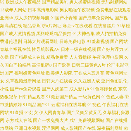
啪
欧洲成人午夜精品
国产精品美乳
男人操蜜桃视频
无码射精网站
18成年人网站
日本高清电影网
男女啪啪午夜视频
免费电影在线观看
大香蕉免费超碰 精品人妻少妇 日韩欧美a免费 亚洲图片欧美色图 97操屄视频
亚洲ab
成人少妇视频导航
91国产小青蛙
国产成年免费网站
国产视
频高清在线
精品香蕉
求a片网址
麻豆tv在线观看
在线撸丝片
91草碰
91国产黑丝足交 岛国电影导航 婷婷五月天成人网 九九有精品 污香蕉视频 超
国产成人激情视频
黑料吃瓜精品偷拍
91大神合集
成人拍拍拍免费
香港伦理剧
日韩大片观看网址
日韩免费电影
91羞羞视频
国产网站
碰在线公开 老司机精品网站 欧美在线aa 日本久久香蕉 偷拍第二页 久草资源
青草全福视在线
性导航影视AV
日本一级在线视频
国产好片浮力
91
久操
国产精品成人在线
精品免费看
人人看操碰
午夜伦理电影网
久
视频 日韩精品第一页 在线看香蕉视频 变态另类9 韩国床上a级视频 人人操人
久国自产拍精品
高清乱码0
国产欧美
日韩三级黄色A片
伦理电影亚
人乐 午夜影院美女 91在线欧洲 成人在线免费在线 欧洲成人ab 99热这里有9
洲国产
福利姬黄色网址
欧美伊人影院
丁香成人五月花
黄色网网址
女
久草视频最新网址
日韩大片在线看
久久亚洲人成
亚州色图乱伦
国产人妖 欧美深爱激情 探花福利极品 91色惰网 超碰在线网站 激情伊人综合
小说
国产va免费观看
国产人妖第二
成人影片h
91色婷婷瑟色
东京
热狠狠草
日韩精品观看
91最新国产精品
一级黄色网
91色色人妻
都
楼 日韩中文字幕 91中文 欧美高清色图 91黑丝高潮 国产国产 四虎中文字幕
市激情婷婷
91精品国产91
云涩福利在线导航
91视色
午夜福利在线
网站
91直播
91处女
伊人网青青草
国产又爽又黄又无
久草福利资源
91在线国内 国产日韩欧美黄色 色香淫视综合 国产精品在线网址 四虎久热91
网
东方成人在线
国产一级免费大片
成年免费视频网站
国产在线播
放网站
亚洲日本视频
淫淫网网
成人影视国产在线
深夜福利网址
欧
97国产婷婷 午夜桃色 91深夜视频 www超碰在线 浮力瑟瑟麻豆影院 九九干屄