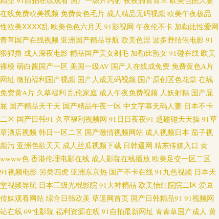
精品
91自拍在线观看
国产一级片内射
夜夜骑青青草
欧美色图人妻
在线免费欧美视频
免费黄色毛片
成人精品无码视频
欧美午夜极品
级二级 男女互操免费看 欧美野外性V 三级片av操操 午夜av电影院 91爱搞屄
性欧美ⅩⅩⅩⅩ乱
欧美色色六月天
91影视网
午夜伦不卡
加勒比性爱网
青草国产在线视频
亚洲国产精品导航
欧美色淫
波多野结依电影
91
wwwcom色网 成人AV小电影 韩国操B视频 老司机综合色 日韩精品ー区二区
狠狠撸
成人深夜电影
精品国产美女剃毛
加勒比熟女
91碰在线
欧美
裸模
萌白酱国产一区
美国一级AV
国产人在线成免费
免费黄色A片
午夜福利A片 最新色片 ABav手机在线 超碰碰少妇 美女尤物强操 日本午夜福
网址
微拍福利国产视频
国产人成无码视频
国产原创区色花堂
在线
免费黄A片
久草福利
乱伦家庭
成人午夜免费视频
人妖射精
国产屁
利影院 五月婷婷色情 亚洲探花 99精热 福利传媒 久久人妻在线观看 人妻东京
屁
国产精品天干天
国产精品午夜一区
中文字幕无码人妻
日本不卡
热 日韩性爱第一页 91黄在线 97偷拍门事件 www性性 精品日韩无码一区 青
二区
国产日韩91
久草福利视频网
91日日夜夜91
超碰碰天天操
91草
草酒店视频
韩日一区二区
国产激情视频网站
成人视频日本
茄子视
青操逼视频 婷婷伊人影院 亚洲丝袜性爱 91学生妹 国产精品日韩欧 老司机AV
频污
亚洲色欲天天
成人丝瓜视频下载
日韩逼网
精东传媒入口
黄
wwww色
香港伦理电影在线
成人影院在线播放
欧美足交一区二区
文字 91N在线视频 精品偷拍 人妻视频网站91 美女91小视频 色网在线观看 午
91视频电影
另类四虎
亚洲东京热
国产不卡在线
91九色视频
日本天
堂视频导航
日本三级光棍影院
91大神精品
欧美怡红院院二区
爱豆
夜日韩AB 91操人视频 AV先锋影音巨乳 成人网址导航大全 海角国产精品 九
传媒观看网站
综合日韩欧美
草逼网首页
国产日韩精品91
91视频网
站在线
69性影院
福利资源在线
91自拍最新网址
青青草国产成人
黄
九福利AV导航 日韩伦理片二区 午夜成人福利导航 菠萝AV在线电影 男女上