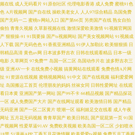
频在线
成人无码看片
91原创社区
伦理电影香港
成人免费
蜜桃91色
色
A片视频网
国产自在线
操欧美老女人
人人97综合精品
岛国免费
国产无码一二
蜜桃tv网站入口
国产第66页
另类国产在线
熟女自拍
偷拍
青青久视频
久草新视频在线
激情深爱欧美激情
91视频官网国
产
狠狠操-91
91我要操
国产ts视频网站
国产美女视频网站
91视频成
人下载
国产无码色色
91香蕉亚洲精品
91伊人加勒比
欧美狠狠插
日
韩精品高清
黄色av网
日本波多野吉衣
日韩在线观看精品
日本一级
电影
久草网页
97免费艹
岛国一区二区
岛国动作片在
波多野吉衣三
级
亚洲AV一卡
在线免费小视频
搞黄网站在线观看
免费色情A片网
扯
91资源在线视频
蜜桃视频网站
91中文
国产在线视频
福利爱爱网
址
岛国搬运工首页
伦理朋友的妈妈
丝袜女同
日韩性爱网址
在线观
看日本黄
亚洲国产第一网站
国产99不卡
66精品视频
国产精品探花
一区
成人免费国产大片
国产在线网址观看
欧美激情日韩
国产精品
无码亚洲
国产一区二区黄片
喷潮一区
福利姬足交在线看
成人午夜
网址
五月花无码视频
青青草国产
欧美日韩乱
国产屁屁第一页
91国
产视频网
性爱草逼91AV
免费欧美视频
欧美岛国一区二区
少妇喷水
18禁
51漫画APP
丁香五月花激情网
欧美爱爱tv视频
免费五月丁香视