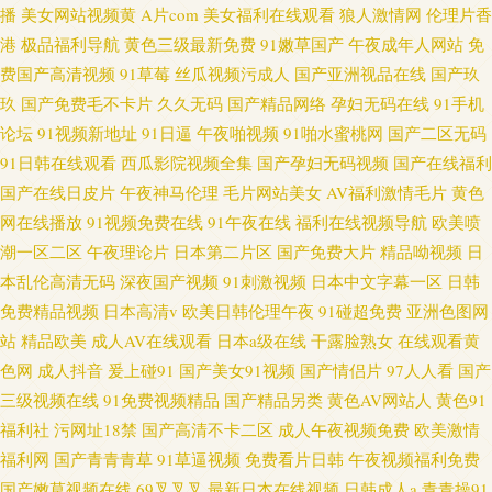
播
美女网站视频黄
A片com
美女福利在线观看
狼人激情网
伦理片香
港
极品福利导航
黄色三级最新免费
91嫩草国产
午夜成年人网站
免
费国产高清视频
91草莓
丝瓜视频污成人
国产亚洲视品在线
国产玖
玖
国产免费毛不卡片
久久无码
国产精品网络
孕妇无码在线
91手机
论坛
91视频新地址
91日逼
午夜啪视频
91啪水蜜桃网
国产二区无码
91日韩在线观看
西瓜影院视频全集
国产孕妇无码视频
国产在线福利
国产在线日皮片
午夜神马伦理
毛片网站美女
AV福利激情毛片
黄色
网在线播放
91视频免费在线
91午夜在线
福利在线视频导航
欧美喷
潮一区二区
午夜理论片
日本第二片区
国产免费大片
精品呦视频
日
本乱伦高清无码
深夜国产视频
91刺激视频
日本中文字幕一区
日韩
免费精品视频
日本高清v
欧美日韩伦理午夜
91碰超免费
亚洲色图网
站
精品欧美
成人AV在线观看
日本a级在线
干露脸熟女
在线观看黄
色网
成人抖音
爰上碰91
国产美女91视频
国产情侣片
97人人看
国产
三级视频在线
91免费视频精品
国产精品另类
黄色AV网站人
黄色91
福利社
污网址18禁
国产高清不卡二区
成人午夜视频免费
欧美激情
福利网
国产青青青草
91草逼视频
免费看片日韩
午夜视频福利免费
国产嫩草视频在线
69叉叉叉
最新日本在线视频
日韩成人a
青青操91