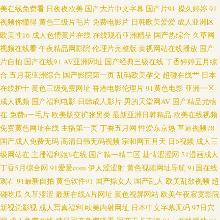
美在线免费看
日夜夜欧美
国产大片中文字幕
国产片91
操久婷婷
91
视频你懂得
黄色三级片毛片
免费电影片
日韩欧美爱爱
成人亚洲区
久久草青青草av 欧美肏屄网 日本淫乱人妻 91蓝莓视频 国产福利2025 青青草
欧美性16
成人色情黄片在线
在线观看亚洲精品
国产热综合
久草网
综合在线 ay日韩映画在线 国内久精品 日本生活片 伊人综合色网 国产精品探
视频在线看
午夜精品网影院
伦理片完整版
黄视网站在线播放
国产
片自拍
国产在线91
AV亚洲网址
国产经典三级在线
丁香婷婷五月综
花少妇 日本东京热色综合 91v美日韩 黑人大吊 日本www高清 亚洲区bt国产
合
五月花亚洲综合
国产影院第一页
乱码欧美孕交
超碰在线艹
日本
在线护士
黄色三级免费网址
香港电影伦理片
91黄色电影
亚洲一区
爱豆成人网站 国际大香蕉 人人操超碰碰 91色版 国产在线日韩二区 欧美另类
成人视频
国产福利电影
日韩成人影片
男的天堂网AV
国产精品尤物
在
免费a一毛片
欧美肠交扩张另类
最新亚洲日韩精品
欧美在线视频
天堂 午夜天堂精品区 大香蕉九九 欧美色网 午夜激情综合网 91主播在线视频
免费黄色网址在线
主播第一页
丁香五月网
性爱东京热
草逼视频78
国产成人免费无码
高清日韩无码视频
宗和网五月天
日b视频
成人三
国产56区 欧美成人另类综合 午夜首页日韩 91综合资源 豆花午夜 日韩欧美中
级网站在
主播福利姬h在线
国产精一精二区
基情涩涩网
51漫画成人
丁香5月综合网
91爱爱com
伊人涩涩射
黄色视频网址导航
91国在线
字 91小视屏 黄色香蕉 亚洲另类春色小说 超碰人人草人妻 玖玖视频久久 中文
观看
91最新自拍
黄色软件91
国产操女人
国产乱人
欧美乱欲视频
超
碰吃瓜
久草涩涩
最新在线A片网址
黄色视屏网站
欧美午夜寂寞影院
字幕日韩有码 变态人妖肛交 激情视频免费看 51精品视频 国产三级在线网站
新视觉影视
成人写真福利
欧美内射网址
日本中文字幕无码
97日穴
少妇喷潮蜜桃91 99福利精品 韩日AV看看啊3 少妇无码 91精品亚洲 第一福利