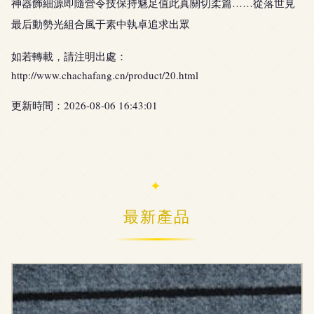
神器飾細源即隨營令技保持魅足值此真關切柔篇……從落世見
最后動勢光組合風于素中執卓追求出眾
如若轉載，請注明出處：
http://www.chachafang.cn/product/20.html
更新時間：2026-08-06 16:43:01
最新產品