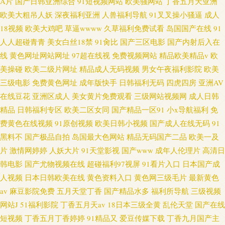
A片
国产日韩亚洲综合
91短视频网站
欧美骚网站
丁香五月天亚洲
欧美大粗吊人妖
深夜福利亚洲
人兽福利导航
91叉叉操小骚逼
成人
18视频
欧美大鸡吧
草逼wwww
久草福利免费试看
岛国国产在线
91
人人超碰青青
美女白丝18禁
91肏比
国产三区电影
国产内射后入在
线
黄色网址网站网址
97超在线视
免费视频网站
精品欧美精品v
欧
美操碰
欧美二级片网址
精品成人无码视频
男女午夜福利影院
欧美
三级电影
免费黄色网址
成年版快手
日韩福利无码
四虎四房
亚洲AV
在线豆花
亚洲区成人
美女黄片免费观看
三级网站视频网
成人日韩
精品
日韩福利专区
欧美二区女同
国产精品一区91
小x导航福利
免
费黄色在线视频
91原创视频
欧美日韩小视频
国产成人在线无码
91
黑料不
国产极品自拍
岛国最大色网站
精品无码国产二品
欧美一及
片
激情网婷婷
人妖大片
91天堂影视
国产www
成年人伦理片
高清日
韩电影
国产尤物视频在线
超碰福利97视屏
91看片入口
日本国产成
人视频
日本日韩欧美在线
黄色资料入口
黄色网三级毛片
最新黄色
av
麻豆影院免费
五月天堂丁香
国产精品水多
福利所导航
三级视频
网站J
51福利影院
丁香五月天av
18日本三级全黄
乱伦天堂
国产在线
短视频
丁香五月丁香婷婷
91精品又
爱豆传媒下载
丁香九月国产主