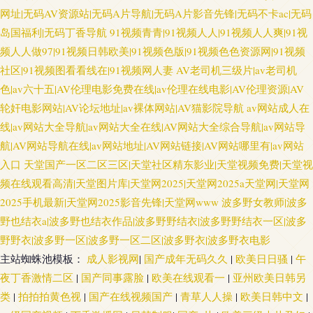
网址|无码AV资源站|无码A片导航|无码A片影音先锋|无码不卡ac|无码
岛国福利|无码丁香导航
91视频青青|91视频人人|91视频人人爽|91视
频人人做97|91视频日韩欧美|91视频色版|91视频色色资源网|91视频
社区|91视频图看看线在|91视频网人妻
AV老司机三级片|av老司机
色|av六十五|AV伦理电影免费在线|av伦理在线电影|AV伦理资源|AV
轮奸电影网站|AV论坛地址|av裸体网站|AV猫影院导航
av网站成人在
线|av网站大全导航|av网站大全在线|AV网站大全综合导航|av网站导
航|AV网站导航在线|av网站地址|AV网站链接|AV网站哪里有|av网站
入口
天堂国产一区二区三区|天堂社区精东影业|天堂视频免费|天堂视
频在线观看高清|天堂图片库|天堂网2025|天堂网2025a天堂网|天堂网
2025手机最新|天堂网2025影音先锋|天堂网www
波多野女教师|波多
野也结衣a|波多野也结衣作品|波多野野结衣|波多野野结衣一区|波多
野野衣|波多野一区|波多野一区二区|波多野衣|波多野衣电影
主站蜘蛛池模板：
成人影视网
|
国产成年无码久久
|
欧美日日骚
|
午
夜丁香激情二区
|
国产同事露脸
|
欧美在线观看一
|
亚州欧美日韩另
类
|
拍拍拍黄色视
|
国产在线视频国产
|
青草人人操
|
欧美日韩中文
|