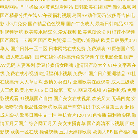
电影网站
艹艹操操
AV黄色观看网站
日韩欧美在线国产
新91视频网
蕉网 91老司机精品 国产内射在线播放 青青草av免费网 五月天性爱网站 中文
国产精品分类在线
97午夜福利视频
岛国AV动作无码
波多野吉依电
影
小h片免费
国产精品色色视屏
国产午夜成人
最新日韩精品
91福
字幕第15页 91在线观看玖玖 俺去也综合色图 老司机熟女伦理 日本特黄视频
利视频导航
欧美喷水影院
91爱爱视频
欧美色图论坛
91榴莲小视频
国产高清一卡新区
国产看片资源
二色吧97资源站
欧美日韩另类0
91
亚洲超碰青青人人 久草欧美 国产一区2区不卡 人人妻人人操人人 国产10页
华人
国产日韩一区二区
日本网站在线免费
免费潮喷
91原创国产视
频
成人吃瓜福利
国产在线9
操碰高清免费视频
午夜电影全集
国产
麻豆传媒淫视频网 av资源总站 青青草av 草莓视频入口 久草蜜臀视频在线 欧
AV无码
人妻系列
爱豆传媒倩女幽魂
超清国产剧大全
91中文字幕在
线
免费在线小视频
吃瓜福利小视频
免费91
国产日产亚洲精品
91社
美专区第二页 精品国产九九 日不卡视频 91超碰人人在线 www91社 国产日韩
在线高清
人人草香蕉
激情另类图片
亚洲欧美在线观看
成人三级成
人三级
欧美老女人bb
日日操第一页
91网豆花视频
91福利剧场
免费
中文字幕 青草综合在线 午夜第一av社区 91视频熟女 国产同事高潮视频 欧洲
影视观看
91视频国产自拍
国产美女在线视频
欧美又大
无码四虎
女
亚洲日本 天天干网 在线理论视频艹 97资源在线视频 国产美女 免费色网 日韩
同激吻视频
极品性爱导航
欧美国产拳交喷奶
中文字幕第三页
超碰
成人影视
欧美日韩中文一区
手机看片1204
91色快播
福利撸影院
激
一级免费 亚洲日韩资源 草逼福利 国产区123 女同在线观看 日韩无人区电影
情五月天国产
综合网五月天
美女主播青草
国产高清不卡视频
四虎
影视
欧美一区在线
操碰视频
五月天婷婷欧美
欧美大BB
国产福利啪
亚洲久草首页 福利在线观看1 欧美色色综合图片 亚洲欧洲色图 91视频最新