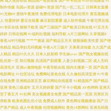
网
成人免费在线
精品国产免费观看
国产不卡高清
91av在线播放
91
制作传媒
岛国av资源
超碰91资源
国产乱一乱二乱三
日韩美女直播
所AV 另类专区亚洲 91成人版下载 国产伪娘ts网站
91尤物69
蜜桃午夜激情
免费伦理电影
日本电影伦理片
黄瓜视频成
人
性爱婷婷
爱豆在线看
麻豆影院爱爱
成人软件视频
午夜宅男在线
91专区在线
狠狠干欧美
国产三级国产
国产欧美日韩在线
97五月天
婷婷
日韩在线网
91福利社视频
福利导航
A片三级网站
久草视频8
香蕉APP污视频
艹艹艹插逼
国产精品五月天
狠狠操欧美性爱
国产绝
色精品
精品孕妇无码视频
午夜A片三级片
天美果冻传媒
久久国产成
人精品
精品93久久久
日本人妖射精
学生妹avav
国产熟女视频在线
乱伦第一页
韩日视频
高清国产剧观看
人妻少妇视频二区
成人无码
高清毛片
亚洲av激情电影
午夜导航在线
国内主播第一页
国产高清
电影网址
91社区论坛
免费网站黄色在线
久久偷拍高清亚洲
91午夜
在线免费
亚洲精品第五页
麻豆网站在线观看
91精选国产
国产精品
亚洲
黄色三级成年
五月天婷婷爱
国产不卡小视频
AV色哟哟
亚洲天
堂丁香五月
91社网
美女视频黄全免费
国产精品第一页国
另类区另
类欧美
欧美色图乱伦小说
免费成人软件
黄色网址视频播放
国产日
产美产精品
成人午夜视频
伦理视频网站
黄色18禁网站
亚洲无码视