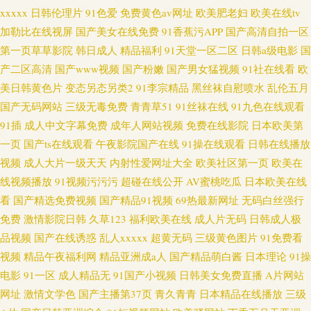
xxxxx
日韩伦理片
91色爱
免费黄色av网址
欧美肥老妇
欧美在线tv
加勒比在线视屏
国产美女在线免费
91香蕉污APP
国产高清自拍一区
第一页草草影院
韩日成人
精品福利
91天堂一区二区
日韩a级电影
国
产二区高清
国产www视频
国产粉嫩
国产男女猛视频
91社在线看
欧
美日韩黄色片
变态另态另类2
91李宗精品
黑丝袜自慰喷水
乱伦五月
国产无码网站
三级无毒免费
青青草51
91丝袜在线
91九色在线观看
91插
成人中文字幕免费
成年人网站视频
免费在线影院
日本欧美第
一页
国产ts在线观看
午夜影院国产在线
91操在线观看
日韩在线播放
视频
成人大片一级天天
内射性爱网址大全
欧美社区第一页
欧美在
线视频播放
91视频污污污
超碰在线公开
AV蜜桃吃瓜
日本欧美在线
看
国产精选免费视频
国产精品91视频
69热最新网址
无码白丝强行
免费
激情影院日韩
久草123
福利欧美在线
成人片无码
日韩成人极
品视频
国产在线诱惑
乱人xxxxx
超黄无码
三级黄色图片
91免费看
视频
精品午夜福利网
精品亚洲成a人
国产精品萌白酱
日本理论
91操
电影
91一区
成人精品无
91国产小视频
日韩美女免费直播
A片网站
网址
激情文学色
国产主播第37页
青久青青
日本精品在线播放
三级