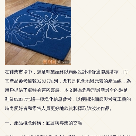
在鞋業市場中，魅足鞋業始終以精致設計和舒適腳感著稱，而
其產品參考編號02837系列，尤其是包含地毯元素的產品線，為
用戶提供了獨特的穿搭靈感。本文將為您整理最新最全的魅足
鞋業02837地毯—模塊化信息參考，以便關注細節與考究工藝的
時尚愛好者和零售人員更好地欣賞和擇取該波次作品。
一、產品概念解構：底蘊與專業的交融