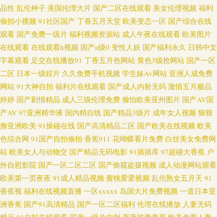
品性
乱伦种子
美国伦理大片
国产二区在线观看
美女伦理视频
福利
入内射 岛国VA 黄色网址国产偷 麻豆传媒吴梦梦 日本色资源 日韩激情文学
偷拍小视频
91社区国产
丁香五月天堂
欧美变态一区
国产综合在线
观看
国产免费一级片
福利视频资源站
成人午夜在线观看
欧美图片
伊人春色影院 97人人香蕉 黄色剧场 青青操香蕉 在线看91网站 AV网站入 豆
在线观看
在线观看h视频
国产a级0
变性人妖
国产福利永久
日韩中文
字幕观看
足交在线播放91
丁香五月色网站
黄色3级抢网站
国产一区
花官网入口 免费成人福利 深夜寂寞影院 91次元网页登录 91小视频 Av91自拍
二区
日本一级婬片
久久免费手机视频
学生妹Av网站
亚洲人成免费
网站
91大神自拍
福利片在线观看
国产成人内射无码
激情五月极品
成人永久 国产在线骚货群p 欧美成人午夜精品 日韩欧美wwww 亚洲另类调教
婷婷
国产剧情精品
成人三级伦理免费
偷怕欧美亚州图片
国产AV国
产AV
97亚洲精华液
国内精自线
国产精品3级片
成年女人视频
狠狠
91激情双飞 爱豆TV传媒免费 国产成人超碰97 精品无码人妖 欧美第一浮力影
撸亚洲欧美
91操碰在线
国产高清精品二区
国产欧美在线视频
欧美
色综合网
91国产自拍偷拍
香蕉911
花蝴蝶看片免费
白丝美女免费网
院 五月天狠狠 91在线视频资源 成人电彭 国产在线92 久久绯色 人人艹艹 色
站
欧美女人与动物交
国产精品无码电影
91插插库
97超碰大香蕉
户
网在线观看 亚洲一二三 在线看91网站 91污导航 av另类手机 超碰熟女 国产精
外自慰影院
国产一区二区二区
国产偷窥盗摄视频
成人动漫网站观看
欧美第一页夜夜
91成人精品视频
蜜桃爱爱视频
乱伦熟女五月天
91
品乱伦 国产特级直播 久久丁香激情综合 日韩变态综合 五月天综合色色 香蕉
香蕉视
福利在线视频直播
一区xxxxx
岛国大片免费视频
一道日本亚
洲香蕉
国产91高清精品
国产一区二区福利
伦理在线播放
人妻无码
网站在线观看 综合另类 91日韩国产影院 超碰快爱 国产传媒精选 国产日韩一