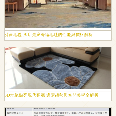
芬豪地毯 酒店走廊滌綸地毯的性能與價格解析
3D地毯點亮現代客廳 選購趨勢與空間美學全解析