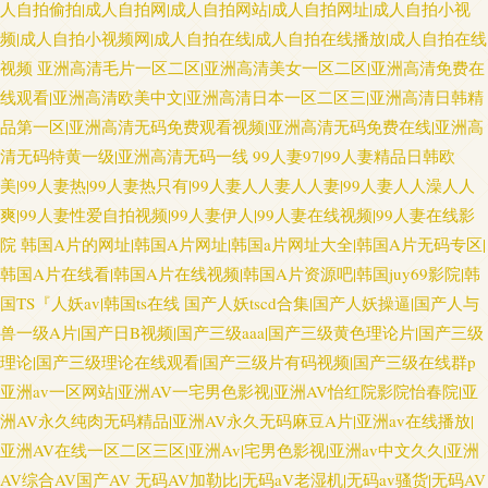
人自拍偷拍|成人自拍网|成人自拍网站|成人自拍网址|成人自拍小视
频|成人自拍小视频网|成人自拍在线|成人自拍在线播放|成人自拍在线
视频
亚洲高清毛片一区二区|亚洲高清美女一区二区|亚洲高清免费在
线观看|亚洲高清欧美中文|亚洲高清日本一区二区三|亚洲高清日韩精
品第一区|亚洲高清无码免费观看视频|亚洲高清无码免费在线|亚洲高
清无码特黄一级|亚洲高清无码一线
99人妻97|99人妻精品日韩欧
美|99人妻热|99人妻热只有|99人妻人人妻人人妻|99人妻人人澡人人
爽|99人妻性爱自拍视频|99人妻伊人|99人妻在线视频|99人妻在线影
院
韩国A片的网址|韩国A片网址|韩国a片网址大全|韩国A片无码专区|
韩国A片在线看|韩国A片在线视频|韩国A片资源吧|韩国juy69影院|韩
国TS『人妖av|韩国ts在线
国产人妖tscd合集|国产人妖操逼|国产人与
兽一级A片|国产日B视频|国产三级aaa|国产三级黄色理论片|国产三级
理论|国产三级理论在线观看|国产三级片有码视频|国产三级在线群p
亚洲av一区网站|亚洲AV一宅男色影视|亚洲AV怡红院影院怡春院|亚
洲AV永久纯肉无码精品|亚洲AV永久无码麻豆A片|亚洲av在线播放|
亚洲AV在线一区二区三区|亚洲Av|宅男色影视|亚洲av中文久久|亚洲
AV综合AV国产AV
无码AV加勒比|无码aV老湿机|无码av骚货|无码AV